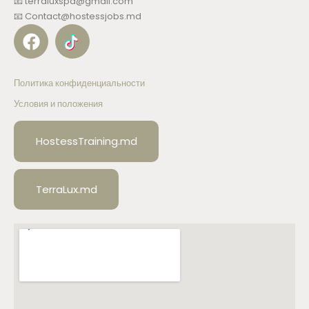
📧 terraluxspa@gmail.com
📧 Contact@hostessjobs.md
Политика конфиденциальности
Условия и положения
HostessTraining.md
TerraLux.md