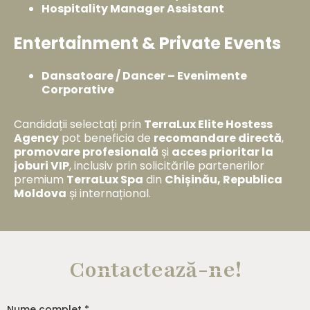
Hospitality Manager Assistant
Entertainment & Private Events
Dansatoare / Dancer – Evenimente
Corporative
Candidații selectați prin
TerraLux Elite Hostess
Agency
pot beneficia de
recomandare directă
,
promovare profesională
și
acces prioritar la
joburi VIP
, inclusiv prin solicitările partenerilor
premium
TerraLux Spa
din
Chișinău, Republica
Moldova
și internațional.
Contactează-ne!
Nume complet *