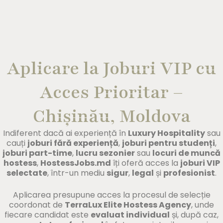
Aplicare la Joburi VIP cu
Acces Prioritar –
Chișinău, Moldova
Indiferent dacă ai experiență în
Luxury Hospitality
sau
cauți
joburi fără experiență
,
joburi pentru studenți
,
joburi part-time
,
lucru sezonier
sau
locuri de muncă
hostess
,
HostessJobs.md
îți oferă acces la
joburi VIP
selectate
, într-un mediu
sigur
,
legal
și
profesionist
.
Aplicarea presupune acces la procesul de selecție
coordonat de
TerraLux Elite Hostess Agency
, unde
fiecare candidat este
evaluat individual
și, după caz,