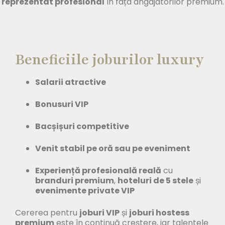
reprezentat profesional
în fața angajatorilor premium.
Beneficiile joburilor luxury
Salarii atractive
Bonusuri VIP
Bacșișuri competitive
Venit stabil pe oră sau pe eveniment
Experiență profesională reală
cu
branduri premium
,
hoteluri de 5 stele
și
evenimente private VIP
Cererea pentru
joburi VIP
și
joburi hostess
premium
este în continuă creștere, iar talentele