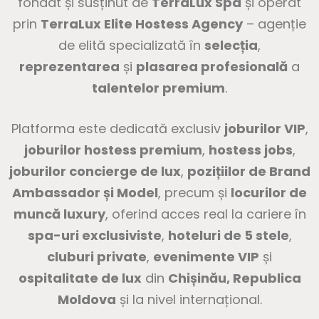
fondat și susținut de
TerraLux Spa
și operat
prin
TerraLux Elite Hostess Agency
– agenție
de elită specializată în
selecția
,
reprezentarea
și
plasarea profesională
a
talentelor premium
.
Platforma este dedicată exclusiv
joburilor VIP
,
joburilor hostess premium
,
hostess jobs
,
joburilor concierge de lux
,
pozițiilor de Brand
Ambassador și Model
, precum și
locurilor de
muncă luxury
, oferind acces real la cariere în
spa-uri exclusiviste
,
hoteluri de 5 stele
,
cluburi private
,
evenimente VIP
și
ospitalitate de lux
din
Chișinău, Republica
Moldova
și la nivel internațional.