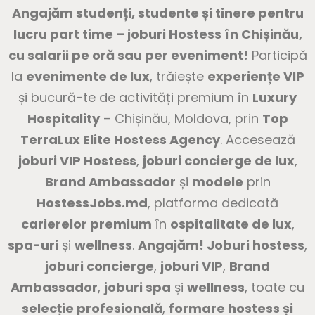
Angajăm studenți, studente și tinere pentru
lucru part time – joburi Hostess în Chișinău,
cu salarii pe oră sau per eveniment!
Participă
la
evenimente de lux
, trăiește
experiențe VIP
și bucură-te de activități premium în
Luxury
Hospitality
– Chișinău, Moldova, prin
Top
TerraLux Elite Hostess Agency
. Accesează
joburi VIP Hostess
,
joburi concierge de lux
,
Brand Ambassador
și
modele
prin
HostessJobs.md
, platforma dedicată
carierelor premium
în
ospitalitate de lux
,
spa-uri
și
wellness
.
Angajăm! Joburi hostess
,
joburi concierge
,
joburi VIP
,
Brand
Ambassador
,
joburi spa
și
wellness
, toate cu
selecție profesională
,
formare hostess și