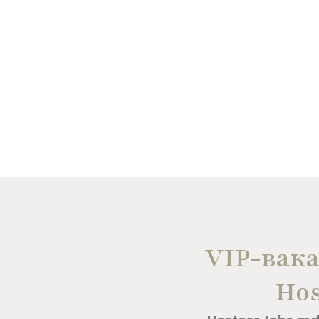
VIP-вака
Hos