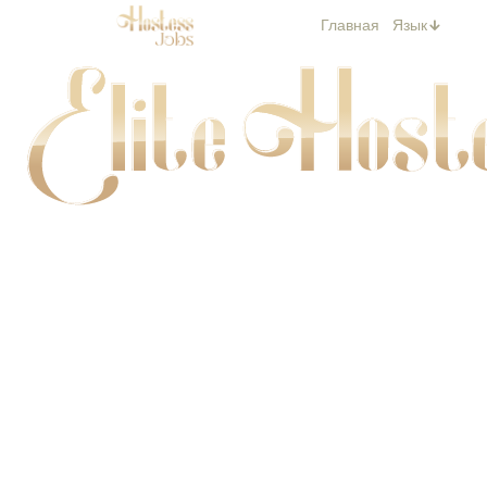
Главная
Язык
Elite Хостес • Консьерж • Бренд-