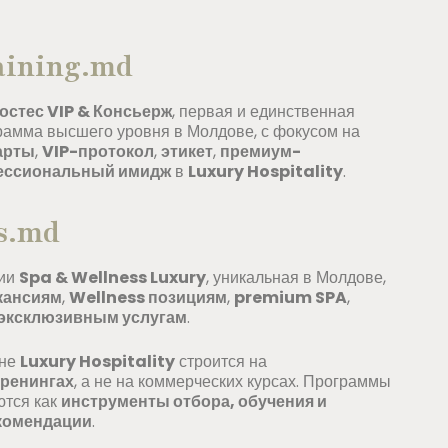
aining.md
остес VIP & Консьерж
, первая и единственная
амма высшего уровня в Молдове, с фокусом на
арты
,
VIP-протокол
,
этикет
,
премиум-
ессиональный имидж
в
Luxury Hospitality
.
s.md
ции
Spa & Wellness Luxury
, уникальная в Молдове,
кансиям
,
Wellness позициям
,
premium SPA
,
эксклюзивным услугам
.
вне
Luxury Hospitality
строится на
ренингах
, а не на коммерческих курсах. Программы
ются как
инструменты отбора, обучения и
комендации
.