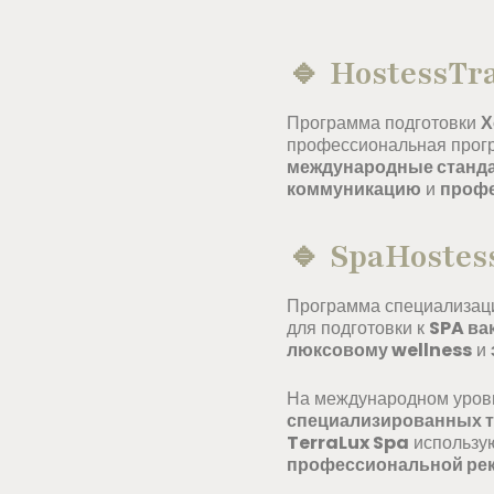
🔹
HostessTr
Программа подготовки
Х
профессиональная прогр
международные станд
коммуникацию
и
проф
🔹
SpaHostes
Программа специализа
для подготовки к
SPA ва
люксовому wellness
и
На международном уро
специализированных т
TerraLux Spa
использу
профессиональной ре