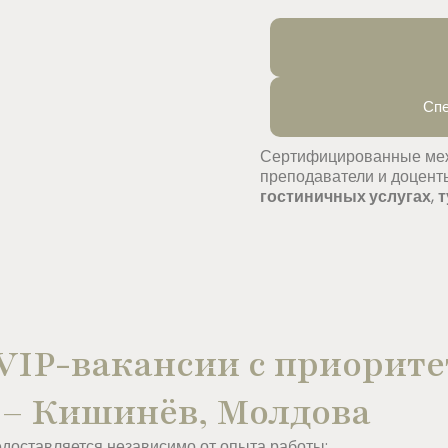
Спе
Сертифицированные меж
преподаватели и доцен
гостиничных услугах
,
т
 VIP-вакансии с приорит
 – Кишинёв, Молдова
едоставляется независимо от опыта работы: