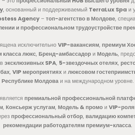
d
– это
профессиональный HUB высшего уровня
д
ty
, основанный и поддерживаемый
TerraLux Spa
и 
Hostess Agency
–
топ-агентство в Молдове
, спец
лении и профессиональном трудоустройстве пре
ящена исключительно
VIP-вакансиям
,
премиум Хо
 класса люкс
,
Бренд-амбассадор
и
Модель
, пред
 в
эксклюзивных SPA
,
5-звездочных отелях
,
рест
убах
,
VIP мероприятиях
и
люксовом гостеприимст
Республике Молдова
и на международном уровне.
является
премиальной профессиональной платф
м
,
Консьерж услугам
,
Модель & промо
и
VIP-роля
ерез
профессиональный отбор
,
валидацию компе
рекомендации работодателям премиум-класса
.