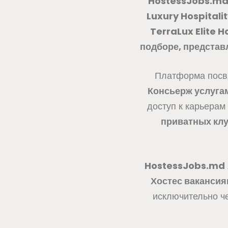
HostessJobs.m
Luxury Hospitali
TerraLux Elite 
подборе, представ
Платформа посв
Консьерж услугам
доступ к карьерам
приватных кл
HostessJobs.md
Хостес вакансия
исключительно ч