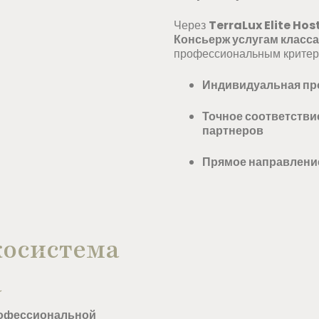
Через
TerraLux Elite Ho
Консьерж услугам класса
профессиональным критер
Индивидуальная пр
Точное соответстви
партнеров
Прямое направление
косистема
a
офессиональной