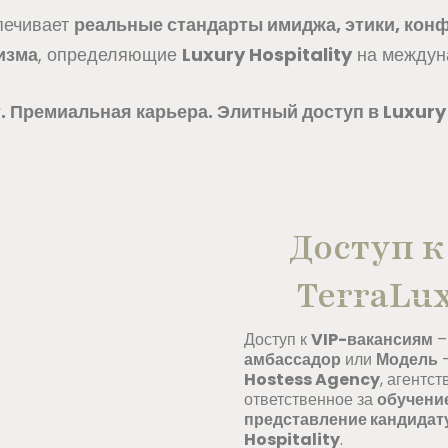
печивает
реальные стандарты имиджа, этики, кон
изма
, определяющие
Luxury Hospitality
на междун
. Премиальная карьера. Элитный доступ в Luxury 
Доступ к
TerraLux
Доступ к
VIP-вакансиям
амбассадор
или
Модель
–
Hostess Agency
, агентс
ответственное за
обучени
представление кандидат
Hospitality
.