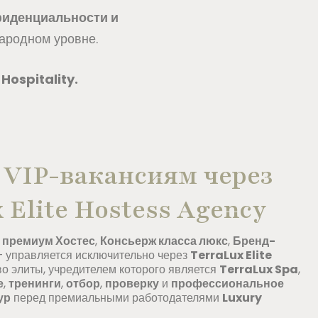
фиденциальности и
ародном уровне.
Hospitality.
 VIP-вакансиям через
 Elite Hostess Agency
–
премиум Хостес
,
Консьерж класса люкс
,
Бренд-
 управляется исключительно через
TerraLux Elite
тво элиты, учредителем которого является
TerraLux Spa
,
е
,
тренинги
,
отбор
,
проверку
и
профессиональное
ур
перед премиальными работодателями
Luxury