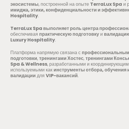
экосистемы
, построенной на опыте
TerraLux Spa
и 
имиджа, этики, конфиденциальности и эффективн
Hospitality
.
TerraLux Spa выполняет роль центра профессион
обеспечивая
практическую подготовку
и
валидацию
Luxury Hospitality
.
Платформа напрямую связана с
профессиональным
подготовки
,
тренингами Хостес
,
тренингами Консь
Spa & Wellness
, разработанными и координирующи
используемыми как
инструменты отбора, обучения
валидации
для
VIP-вакансий
.