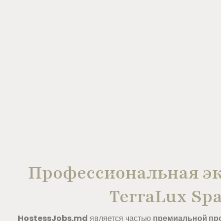
Профессиональная э
TerraLux Sp
HostessJobs.md
является частью
премиальной пр