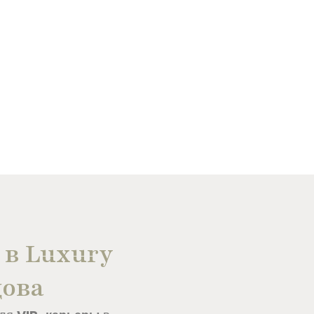
 в Luxury
дова