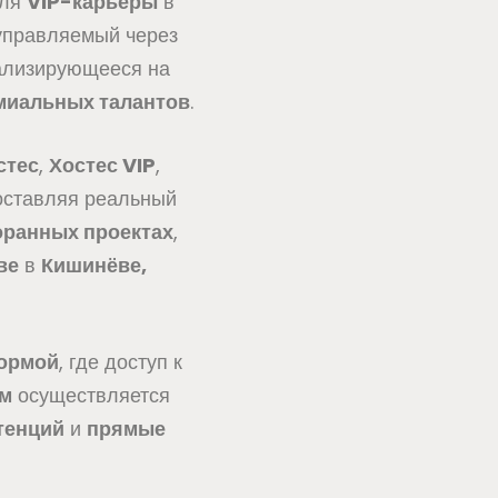
ля
VIP-карьеры
в
управляемый через
иализирующееся на
миальных талантов
.
стес
,
Хостес VIP
,
оставляя реальный
оранных проектах
,
ве
в
Кишинёве,
ормой
, где доступ к
м
осуществляется
тенций
и
прямые