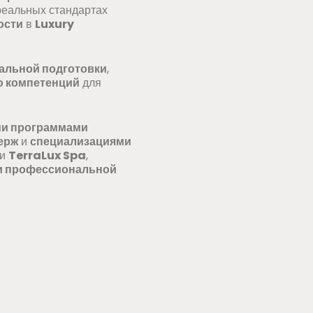
реальных стандартах
ости
в
Luxury
альной подготовки
,
 компетенций
для
и программами
ерж
и
специализациями
ми
TerraLux Spa
,
 и профессиональной